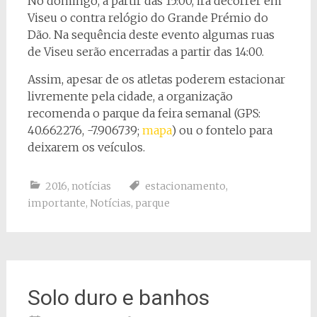
No domingo, a partir das 15:00, irá decorrer em
Viseu o contra relógio do Grande Prémio do
Dão. Na sequência deste evento algumas ruas
de Viseu serão encerradas a partir das 14:00.
Assim, apesar de os atletas poderem estacionar
livremente pela cidade, a organização
recomenda o parque da feira semanal (GPS:
40.662276, -7.906739;
mapa
) ou o fontelo para
deixarem os veículos.
2016
,
notícias
estacionamento
,
importante
,
Notícias
,
parque
Solo duro e banhos