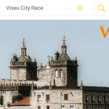
Skip
Viseu City Race
to
content