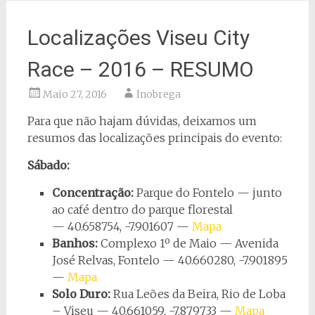
Localizações Viseu City
Race – 2016 – RESUMO
Maio 27, 2016
lnobrega
Para que não hajam dúvidas, deixamos um
resumos das localizações principais do evento:
Sábado:
Concentração:
Parque do Fontelo — junto
ao café dentro do parque florestal
—
40.658754, -7.901607 —
Mapa
Banhos:
Complexo 1º de Maio — Avenida
José Relvas, Fontelo — 40.660280, -7.901895
—
Mapa
Solo Duro:
Rua Leões da Beira, Rio de Loba
– Viseu — 40.661059, -7.879733 —
Mapa