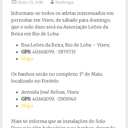
Maio 25, 2016
lnobrega
Informam-se todos os atletas interessados em
pernoitar em Viseu, de sábado para domingo,
que o solo duro será na Associação Leões da
Beira em Rio de Loba:
Rua Leões da Beira, Rio de Loba – Viseu;
GPS:
40,661059; -7,879733
Mapa
Os banhos serão no complexo 1º de Maio,
localizado no Fontelo.
Avenida José Relvas, Viseu
GPS:
40,661059; -7,901940
Mapa
Mais se informa que as instalações do Solo
Duro não têm balneários para banhos, devendo