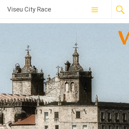
Skip
Viseu City Race
to
content