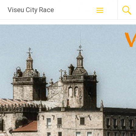
Skip
Viseu City Race
to
content