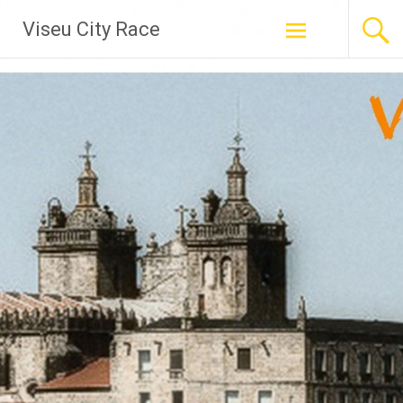
Skip
Viseu City Race
to
content