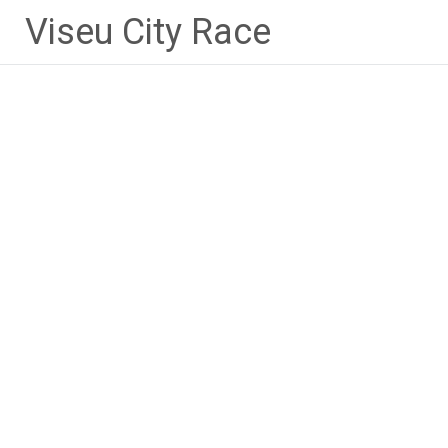
Skip
Viseu City Race
to
content