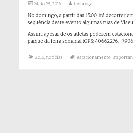
Maio 25, 2016
lnobrega
No domingo, a partir das 15:00, irá decorrer 
sequência deste evento algumas ruas de Viseu s
Assim, apesar de os atletas poderem estacion
parque da feira semanal (GPS: 40.662276, -7.90
2016
,
notícias
estacionamento
,
importan