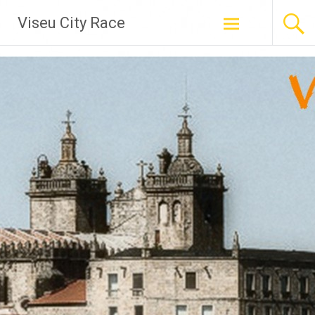
Skip
Viseu City Race
to
content