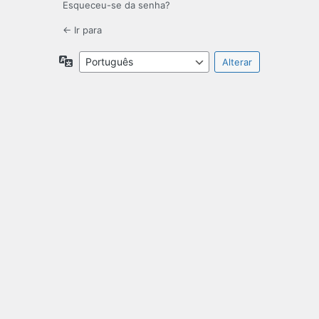
Esqueceu-se da senha?
← Ir para
Idioma